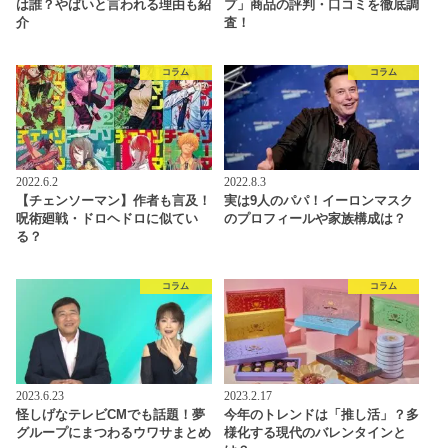
は誰？やばいと言われる理由も紹
プ」商品の評判・口コミを徹底調
介
査！
コラム
コラム
2022.6.2
2022.8.3
【チェンソーマン】作者も言及！
実は9人のパパ！イーロンマスク
呪術廻戦・ドロヘドロに似てい
のプロフィールや家族構成は？
る？
コラム
コラム
2023.6.23
2023.2.17
怪しげなテレビCMでも話題！夢
今年のトレンドは「推し活」？多
グループにまつわるウワサまとめ
様化する現代のバレンタインと