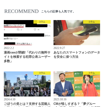
RECOMMEND
こちらの記事も人気です。
コラム
コラム
2022.2.2
2022.9.27
漫画rawが閉鎖!「代わりの無料サ
あなたのスマートフォンのデータ
イトを検索する犯罪公表ユーザー
を安全に保つ方法
多数」
コラム
コラム
2024.4.10
2023.10.16
ごぼうの党とは？支持する芸能人
CMが怪しすぎる？「夢グルー