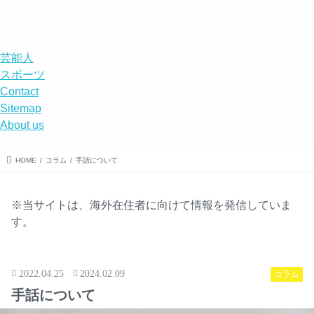
エンタメ
スポーツ
エンタメ
事件
DISABILITY
menu
search
芸能人
スポーツ
Contact
Sitemap
About us
HOME
コラム
手話について
※当サイトは、海外在住者に向けて情報を発信していま
す。
2022.04.25
2024.02.09
コラム
手話について