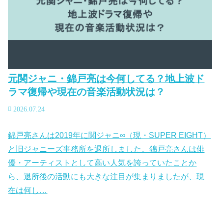
元関ジャニ・錦戸亮は今何してる？地上波ド
ラマ復帰や現在の音楽活動状況は？
2026.07.24
錦戸亮さんは2019年に関ジャニ∞（現・SUPER EIGHT）
と旧ジャニーズ事務所を退所しました。錦戸亮さんは俳
優・アーティストとして高い人気を誇っていたことか
ら、退所後の活動にも大きな注目が集まりましたが、現
在は何し…