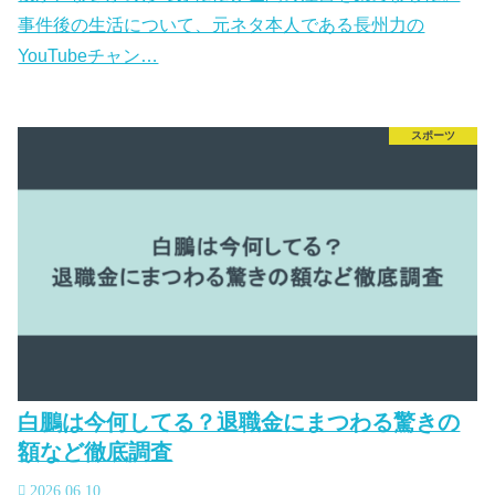
事件後の生活について、元ネタ本人である長州力の
YouTubeチャン…
スポーツ
白鵬は今何してる？退職金にまつわる驚きの
額など徹底調査
2026.06.10