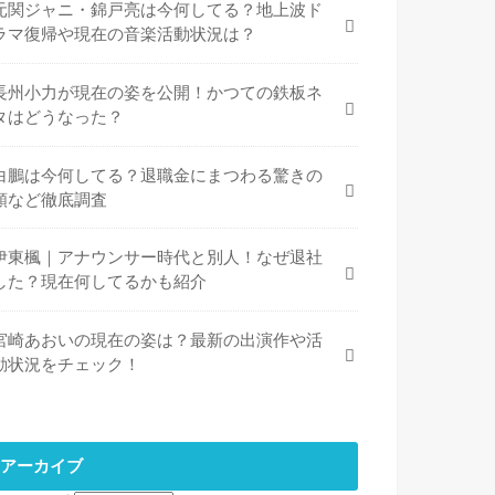
元関ジャニ・錦戸亮は今何してる？地上波ド
ラマ復帰や現在の音楽活動状況は？
長州小力が現在の姿を公開！かつての鉄板ネ
タはどうなった？
白鵬は今何してる？退職金にまつわる驚きの
額など徹底調査
伊東楓｜アナウンサー時代と別人！なぜ退社
した？現在何してるかも紹介
宮崎あおいの現在の姿は？最新の出演作や活
動状況をチェック！
アーカイブ