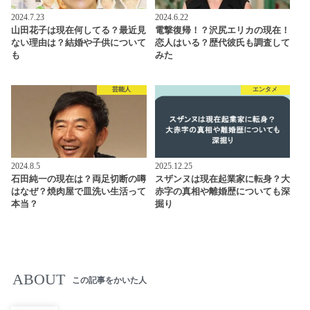
2024.7.23
2024.6.22
山田花子は現在何してる？最近見
電撃復帰！？沢尻エリカの現在！
ない理由は？結婚や子供について
恋人はいる？歴代彼氏も調査して
も
みた
芸能人
エンタメ
2024.8.5
2025.12.25
石田純一の現在は？両足切断の噂
スザンヌは現在起業家に転身？大
はなぜ？焼肉屋で皿洗い生活って
赤字の真相や離婚歴についても深
本当？
掘り
ABOUT
この記事をかいた人