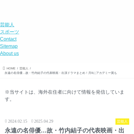
DISABILITY
menu
search
芸能人
スポーツ
Contact
Sitemap
About us
HOME
芸能人
永遠の名俳優…故・竹内結子の代表映画・出演ドラマまとめ！月9にアカデミー賞も
※当サイトは、海外在住者に向けて情報を発信していま
す。
2024.02.15
2025.04.29
芸能人
永遠の名俳優…故・竹内結子の代表映画・出