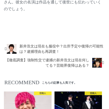
さん。彼女の名演は作品を通して後世にも伝わっていく
のでしょう。
芸能人
新井浩文は現在も服役中？出所予定や復帰の可能性
は？逮捕理由も再調査！
【徹底調査】強制性交で逮捕の新井浩文は現在何し
てる？芸能界復帰はある？
RECOMMEND
こちらの記事も人気です。
芸能人
芸能人