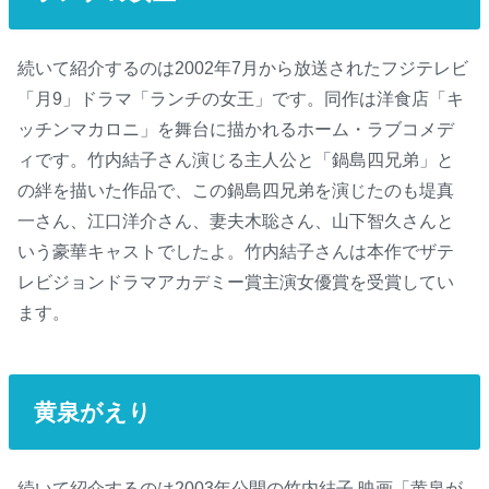
続いて紹介するのは2002年7月から放送されたフジテレビ
「月9」ドラマ「ランチの女王」です。同作は洋食店「キ
ッチンマカロニ」を舞台に描かれるホーム・ラブコメデ
ィです。竹内結子さん演じる主人公と「鍋島四兄弟」と
の絆を描いた作品で、この鍋島四兄弟を演じたのも堤真
一さん、江口洋介さん、妻夫木聡さん、山下智久さんと
いう豪華キャストでしたよ。竹内結子さんは本作でザテ
レビジョンドラマアカデミー賞主演女優賞を受賞してい
ます。
黄泉がえり
続いて紹介するのは2003年公開の竹内結子 映画「黄泉が