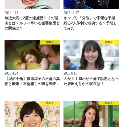
2024.1.18
2023.11.17
兼近大樹に2度の逮捕歴？その理
キンプリ「分裂」で不穏な予感…
由とは？ルフィ率いる犯罪集団と
残る2人体制で成功する？予想し
の関係は？
てみた
芸能人
芸能人
2023.4.24
2023.6.15
【泥沼不倫】篠原涼子の不倫の真
大炎上！匂わせ不倫で話題となっ
相と離婚・不倫相手の噂を調査！
た唐田えりかの現在は？
芸能人
芸能人