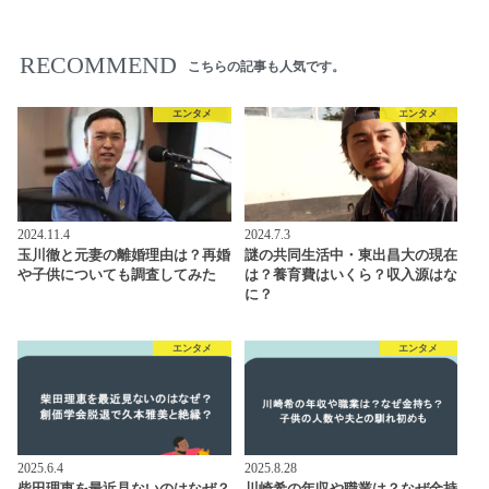
RECOMMEND
こちらの記事も人気です。
エンタメ
エンタメ
2024.11.4
2024.7.3
玉川徹と元妻の離婚理由は？再婚
謎の共同生活中・東出昌大の現在
や子供についても調査してみた
は？養育費はいくら？収入源はな
に？
エンタメ
エンタメ
2025.6.4
2025.8.28
柴田理恵を最近見ないのはなぜ？
川崎希の年収や職業は？なぜ金持