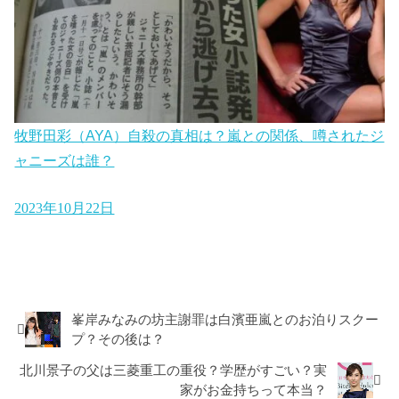
牧野田彩（AYA）自殺の真相は？嵐との関係、噂されたジ
ャニーズは誰？
2023年10月22日
エンタメ
峯岸みなみの坊主謝罪は白濱亜嵐とのお泊りスクー
プ？その後は？
北川景子の父は三菱重工の重役？学歴がすごい？実
家がお金持ちって本当？