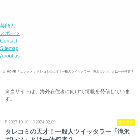
エンタメ
スポーツ
エンタメ
事件
DISABILITY
menu
search
芸能人
スポーツ
Contact
Sitemap
About us
HOME
エンタメ
タレコミの天才！一般人ツイッタラー「滝沢ガレソ」とは一体何者？
※当サイトは、海外在住者に向けて情報を発信していま
す。
2023.10.10
2024.02.09
エンタメ
タレコミの天才！一般人ツイッタラー「滝沢
ガレソ」とは一体何者？