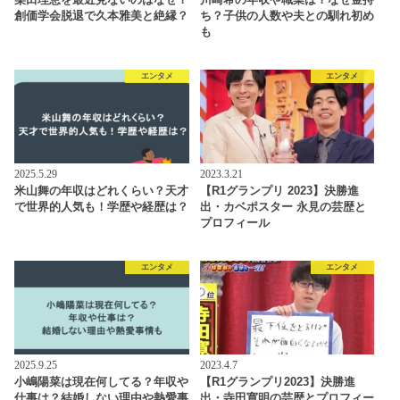
創価学会脱退で久本雅美と絶縁？
ち？子供の人数や夫との馴れ初め
も
エンタメ
エンタメ
2025.5.29
2023.3.21
米山舞の年収はどれくらい？天才
【R1グランプリ 2023】決勝進
で世界的人気も！学歴や経歴は？
出・カベポスター 永見の芸歴と
プロフィール
エンタメ
エンタメ
2025.9.25
2023.4.7
小嶋陽菜は現在何してる？年収や
【R1グランプリ2023】決勝進
仕事は？結婚しない理由や熱愛事
出・寺田寛明の芸歴とプロフィー