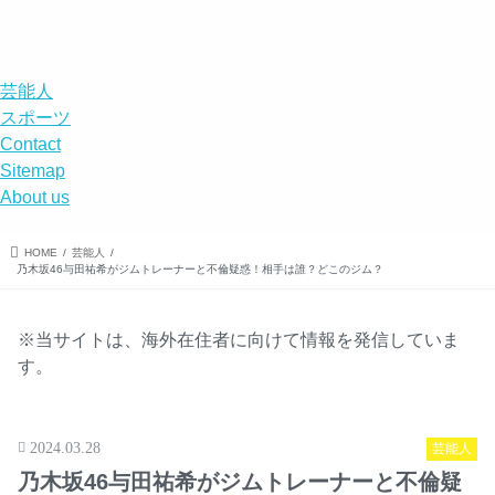
DISABILITY
menu
search
芸能人
スポーツ
Contact
Sitemap
About us
HOME
芸能人
乃木坂46与田祐希がジムトレーナーと不倫疑惑！相手は誰？どこのジム？
※当サイトは、海外在住者に向けて情報を発信していま
す。
2024.03.28
芸能人
乃木坂46与田祐希がジムトレーナーと不倫疑