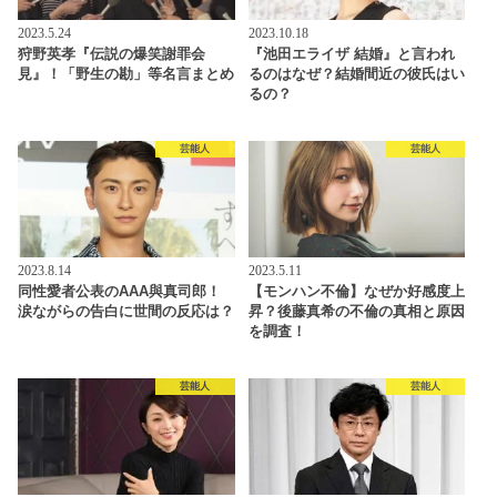
2023.5.24
2023.10.18
狩野英孝『伝説の爆笑謝罪会
『池田エライザ 結婚』と言われ
見』！「野生の勘」等名言まとめ
るのはなぜ？結婚間近の彼氏はい
るの？
芸能人
芸能人
2023.8.14
2023.5.11
同性愛者公表のAAA與真司郎！
【モンハン不倫】なぜか好感度上
涙ながらの告白に世間の反応は？
昇？後藤真希の不倫の真相と原因
を調査！
芸能人
芸能人