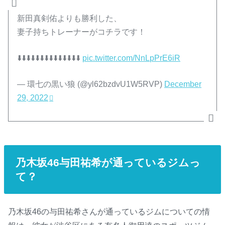
新田真剣佑よりも勝利した、
妻子持ちトレーナーがコチラです！
⬇️⬇️⬇️⬇️⬇️⬇️⬇️⬇️⬇️⬇️⬇️⬇️⬇️⬇️
pic.twitter.com/NnLpPrE6iR
— 環七の黒い狼 (@yl62bzdvU1W5RVP)
December
29, 2022
乃木坂46与田祐希が通っているジムっ
て？
乃木坂46の与田祐希さんが通っているジムについての情