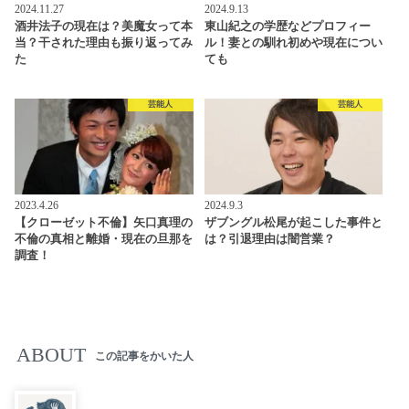
2024.11.27
2024.9.13
酒井法子の現在は？美魔女って本
東山紀之の学歴などプロフィー
当？干された理由も振り返ってみ
ル！妻との馴れ初めや現在につい
た
ても
芸能人
芸能人
2023.4.26
2024.9.3
【クローゼット不倫】矢口真理の
ザブングル松尾が起こした事件と
不倫の真相と離婚・現在の旦那を
は？引退理由は闇営業？
調査！
ABOUT
この記事をかいた人