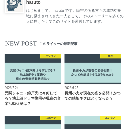
haruto
はじめまして、 haruto です。障害のある方々の成功や挑
戦に励まされてきた一人として、そのストーリーを多くの
人に届けたくてこのサイトを運営しています。
NEW POST
このライターの最新記事
エンタメ
事件
2026.7.24
2026.6.25
元関ジャニ・錦戸亮は今何して
長州小力が現在の姿を公開！かつ
る？地上波ドラマ復帰や現在の音
ての鉄板ネタはどうなった？
楽活動状況は？
スポーツ
エンタメ