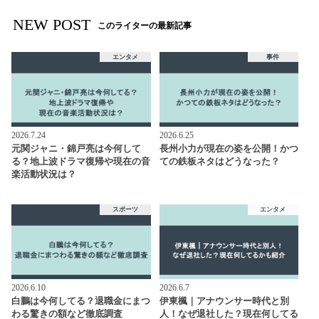
NEW POST
このライターの最新記事
エンタメ
事件
2026.7.24
2026.6.25
元関ジャニ・錦戸亮は今何して
長州小力が現在の姿を公開！かつ
る？地上波ドラマ復帰や現在の音
ての鉄板ネタはどうなった？
楽活動状況は？
スポーツ
エンタメ
2026.6.10
2026.6.7
白鵬は今何してる？退職金にまつ
伊東楓｜アナウンサー時代と別
わる驚きの額など徹底調査
人！なぜ退社した？現在何してる