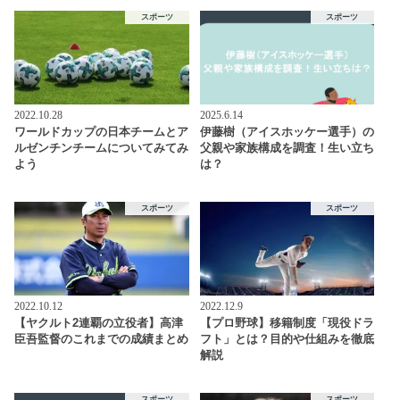
スポーツ
スポーツ
2022.10.28
2025.6.14
ワールドカップの日本チームとア
伊藤樹（アイスホッケー選手）の
ルゼンチンチームについてみてみ
父親や家族構成を調査！生い立ち
よう
は？
スポーツ
スポーツ
2022.10.12
2022.12.9
【ヤクルト2連覇の立役者】高津
【プロ野球】移籍制度「現役ドラ
臣吾監督のこれまでの成績まとめ
フト」とは？目的や仕組みを徹底
解説
スポーツ
スポーツ