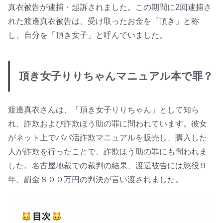
真衣被告が逮捕・起訴されました。この期間に2回逮捕さ
れた渡邊真衣被告は、受け取ったお金を「頂き」と称
し、自分を「頂き女子」と呼んでいました。
頂き女子りりちゃんマニュアル本で罪？
渡邊真衣さんは、「頂き女子りりちゃん」として知ら
れ、詐欺および詐欺ほう助の罪に問われています。彼女
がネット上でパパ活詐欺マニュアルを販売し、購入した
人が詐欺を行ったことで、詐欺ほう助の罪にも問われま
した。名古屋地裁での裁判の結果、渡辺被告には懲役９
年、罰金８００万円の判決が言い渡されました。