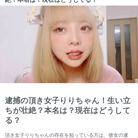
逮捕の頂き女子りりちゃん！生い立
ちが壮絶？本名は？現在はどうして
る？
頂き女子りりちゃんの存在を知っている方は、彼女の逮