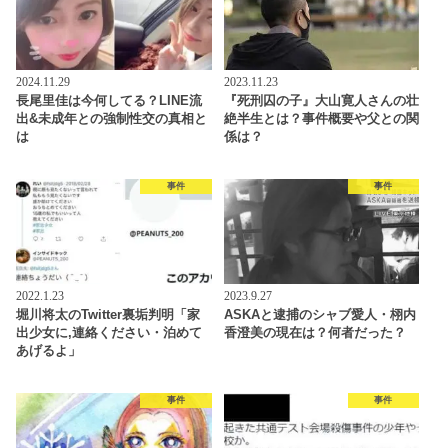
2024.11.29
2023.11.23
長尾里佳は今何してる？LINE流
『死刑囚の子』大山寛人さんの壮
出&未成年との強制性交の真相と
絶半生とは？事件概要や父との関
は
係は？
事件
事件
2022.1.23
2023.9.27
堀川将太のTwitter裏垢判明「家
ASKAと逮捕のシャブ愛人・栩内
出少女に,連絡ください・泊めて
香澄美の現在は？何者だった？
あげるよ」
事件
事件