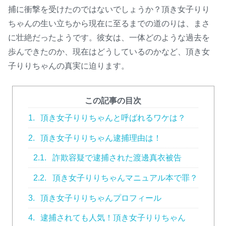
捕に衝撃を受けたのではないでしょうか？頂き女子りり
ちゃんの生い立ちから現在に至るまでの道のりは、まさ
に壮絶だったようです。彼女は、一体どのような過去を
歩んできたのか、現在はどうしているのかなど、頂き女
子りりちゃんの真実に迫ります。
この記事の目次
1.
頂き女子りりちゃんと呼ばれるワケは？
2.
頂き女子りりちゃん逮捕理由は！
2.1.
詐欺容疑で逮捕された渡邊真衣被告
2.2.
頂き女子りりちゃんマニュアル本で罪？
3.
頂き女子りりちゃんプロフィール
4.
逮捕されても人気！頂き女子りりちゃん