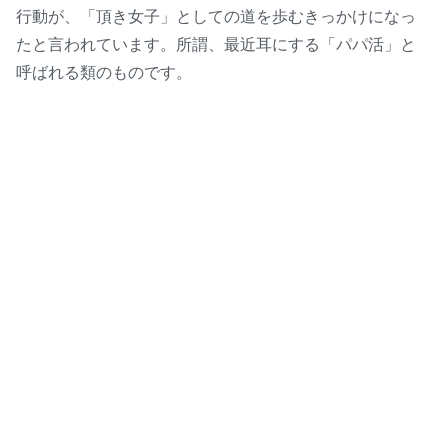
行動が、「頂き女子」としての道を歩むきっかけになっ
たと言われています。所謂、最近耳にする「パパ活」と
呼ばれる類のものです。