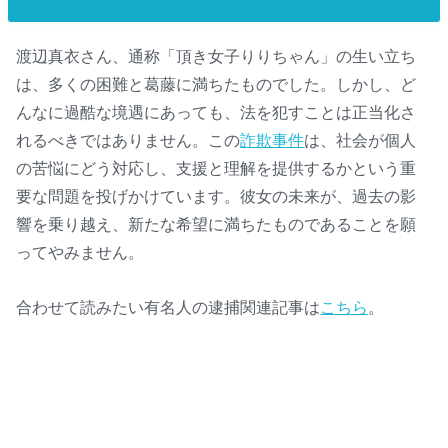
渡辺真衣さん、通称「頂き女子りりちゃん」の生い立ち
は、多くの困難と葛藤に満ちたものでした。しかし、ど
んなに過酷な境遇にあっても、法を犯すことは正当化さ
れるべきではありません。この
詐欺事件
は、社会が個人
の苦悩にどう対応し、支援と理解を提供するかという重
要な問題を投げかけています。彼女の未来が、過去の影
響を乗り越え、新たな希望に満ちたものであることを願
ってやみません。
合わせて読みたい有名人の逮捕関連記事は
こちら
。
事件