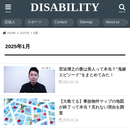
DISABILITY
menu
search
芸能人
スポーツ
Contact
Sitemap
About us
HOME
2025年
1月
2025年1月
エンタメ
宮迫博之の妻は美人って本当？”鬼嫁
エピソード”をまとめてみた！
2025.01.28
コラム
【大島てる】事故物件マップの地図
が終了って本当？見れない理由を調
査
2025.01.24