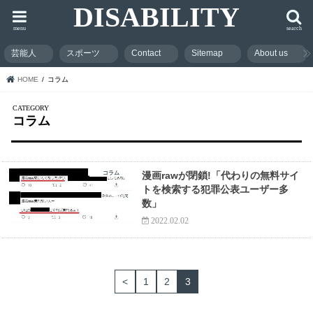
DISABILITY
menu
search
芸能人
スポーツ
Contact
Sitemap
About us
HOME
コラム
コラム
コラム
漫画rawが閉鎖!「代わりの無料サイ
トを検索する犯罪公表ユーザー多
数」
2022.02.02
<
1
2
3