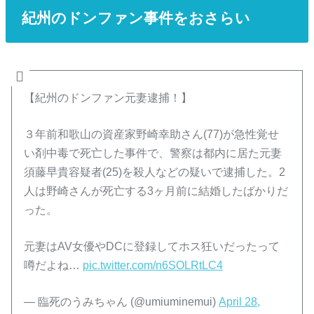
紀州のドンファン事件をおさらい
【紀州のドンファン元妻逮捕！】
３年前和歌山の資産家野崎幸助さん(77)が急性覚せ
い剤中毒で死亡した事件で、警察は都内に居た元妻
須藤早貴容疑者(25)を殺人などの疑いで逮捕した。2
人は野崎さんが死亡する3ヶ月前に結婚したばかりだ
った。
元妻はAV女優やDCに登録してホス狂いだったって
噂だよね…
pic.twitter.com/n6SOLRtLC4
— 臨死のうみちゃん (@umiuminemui)
April 28,