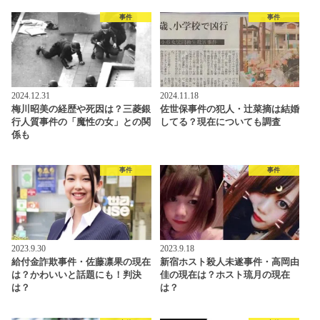
事件
事件
2024.12.31
2024.11.18
梅川昭美の経歴や死因は？三菱銀
佐世保事件の犯人・辻菜摘は結婚
行人質事件の「魔性の女」との関
してる？現在についても調査
係も
事件
事件
2023.9.30
2023.9.18
給付金詐欺事件・佐藤凛果の現在
新宿ホスト殺人未遂事件・高岡由
は？かわいいと話題にも！判決
佳の現在は？ホスト琉月の現在
は？
は？