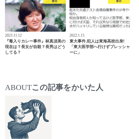
事件
事件
2023.11.12
2022.1.15
『毒入りカレー事件』林真須美の
東大事件,犯人は東海高校出身!
現在は？長女が自殺？長男はどう
「東大医学部へ行けずプレッシャ
してる？
ーに」
ABOUT
この記事をかいた人