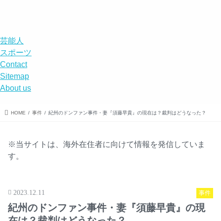
エンタメ
スポーツ
エンタメ
事件
DISABILITY
menu
search
芸能人
スポーツ
Contact
Sitemap
About us
HOME
事件
紀州のドンファン事件・妻『須藤早貴』の現在は？裁判はどうなった？
※当サイトは、海外在住者に向けて情報を発信していま
す。
2023.12.11
事件
紀州のドンファン事件・妻『須藤早貴』の現
在は？裁判はどうなった？