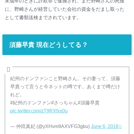
未成年のときに詐欺罪で逮捕され、また野崎さんの死後
に、野崎さんが経営していた会社の資金をだまし取った
として書類送検までされています。
須藤早貴 現在どうしてる？
紀州のドンファンこと野崎さん。その妻って、須藤
早貴って言うと今ネットの噂です。あくまで噂だけ
れど。
#紀州のドンファン#さっちゃん#須藤早貴
pic.twitter.com/zT9RXfxx0u
— 仲田真妃 (@yXHvm9AXVFG3gbu)
June 6, 2018