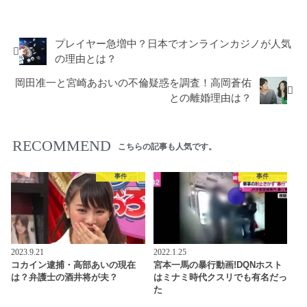
事件
プレイヤー急増中？日本でオンラインカジノが人気
の理由とは？
岡田准一と宮崎あおいの不倫疑惑を調査！高岡蒼佑
との離婚理由は？
RECOMMEND
こちらの記事も人気です。
事件
事件
2023.9.21
2022.1.25
コカイン逮捕・高部あいの現在
宮本一馬の暴行動画!DQNホスト
は？弁護士の酒井将が夫？
はミナミ時代クスリでも有名だっ
た