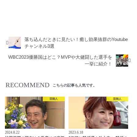
芸能人
落ち込んだときに見たい！癒し効果抜群のYoutube
チャンネル3選
WBC2023優勝国はどこ？MVPや大健闘した選手を
一挙に紹介！
RECOMMEND
こちらの記事も人気です。
芸能人
芸能人
2024.8.22
2023.6.18