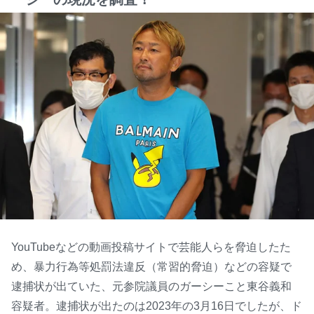
YouTubeなどの動画投稿サイトで芸能人らを脅迫したた
め、暴力行為等処罰法違反（常習的脅迫）などの容疑で
逮捕状が出ていた、元参院議員のガーシーこと東谷義和
容疑者。逮捕状が出たのは2023年の3月16日でしたが、ド