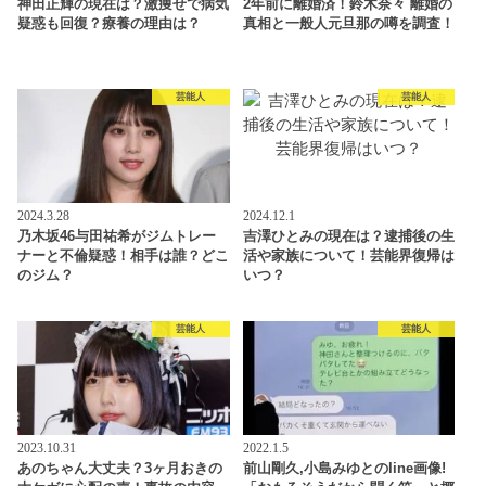
神田正輝の現在は？激痩せで病気
2年前に離婚済！鈴木奈々 離婚の
疑惑も回復？療養の理由は？
真相と一般人元旦那の噂を調査！
芸能人
芸能人
2024.3.28
2024.12.1
乃木坂46与田祐希がジムトレー
吉澤ひとみの現在は？逮捕後の生
ナーと不倫疑惑！相手は誰？どこ
活や家族について！芸能界復帰は
のジム？
いつ？
芸能人
芸能人
2023.10.31
2022.1.5
あのちゃん大丈夫？3ヶ月おきの
前山剛久,小島みゆとのline画像!