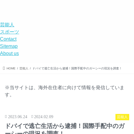
エンタメ
スポーツ
エンタメ
事件
DISABILITY
menu
search
芸能人
スポーツ
Contact
Sitemap
About us
HOME
芸能人
ドバイで逃亡生活から逮捕！国際手配中のガーシーの現況を調査！
※当サイトは、海外在住者に向けて情報を発信していま
す。
2023.06.24
2024.02.09
芸能人
ドバイで逃亡生活から逮捕！国際手配中のガ
ーシーの現況を調査！