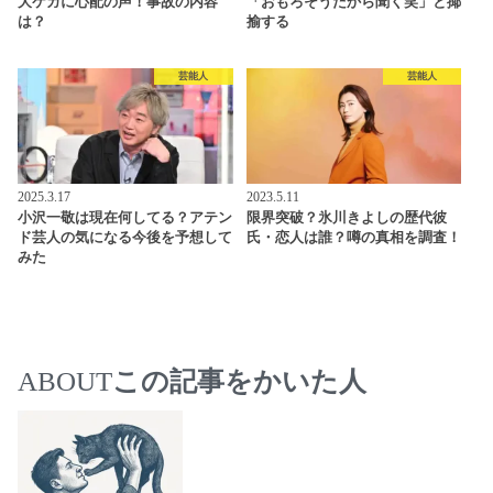
大ケガに心配の声！事故の内容
「おもろそうだから聞く笑」と揶
は？
揄する
芸能人
芸能人
2025.3.17
2023.5.11
小沢一敬は現在何してる？アテン
限界突破？氷川きよしの歴代彼
ド芸人の気になる今後を予想して
氏・恋人は誰？噂の真相を調査！
みた
ABOUT
この記事をかいた人