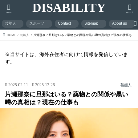
DISABILITY
menu
search
芸能人
スポーツ
Contact
Sitemap
About us
HOME
芸能人
片瀬那奈に旦那はいる？薬物との関係や黒い噂の真相は？現在の仕事も
※当サイトは、海外在住者に向けて情報を発信していま
す。
2025.02.11
2025.12.26
芸能人
片瀬那奈に旦那はいる？薬物との関係や黒い
噂の真相は？現在の仕事も