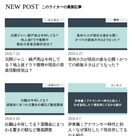
NEW POST
このライターの最新記事
エンタメ
事件
2026.7.24
2026.6.25
元関ジャニ・錦戸亮は今何して
長州小力が現在の姿を公開！かつ
る？地上波ドラマ復帰や現在の音
ての鉄板ネタはどうなった？
楽活動状況は？
スポーツ
エンタメ
2026.6.10
2026.6.7
白鵬は今何してる？退職金にまつ
伊東楓｜アナウンサー時代と別
わる驚きの額など徹底調査
人！なぜ退社した？現在何してる
かも紹介