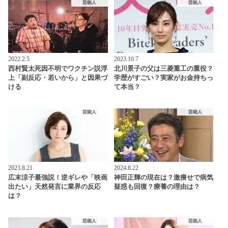
芸能人
芸能人
2022.2.5
2023.10.7
西村賢太死因不明でワクチン説浮
北川景子の父は三菱重工の重役？
上「副反応・若いから」と因果づ
学歴がすごい？実家がお金持ちっ
ける
て本当？
芸能人
芸能人
2023.8.21
2024.8.22
広末涼子最強説！逆ギレや「映画
神田正輝の現在は？激痩せで病気
出たい」天然発言に業界の反応
疑惑も回復？療養の理由は？
は？
芸能人
芸能人