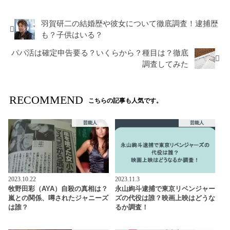
羽賀研二の結婚歴や彼女について徹底調査！逮捕歴
も？子供はいる？
パパ活は確定申告要る？いくらから？種目は？徹底
調査してみた
RECOMMEND
こちらの記事も人気です。
芸能人
芸能人
2023.10.22
2023.11.3
牧野田彩（AYA）自殺の真相は？
永山絢斗逮捕で東京リベンジャー
嵐との関係、噂されたジャニーズ
ズの代役は誰？映画上映はどうな
は誰？
るか調査！