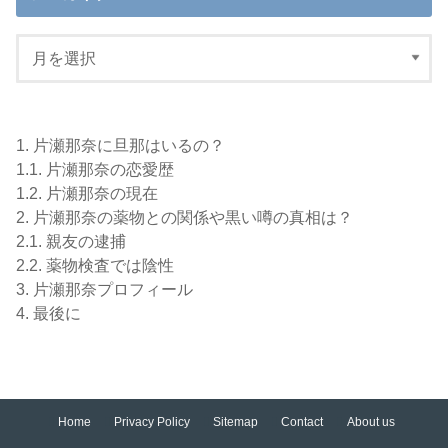
1.
片瀬那奈に旦那はいるの？
1.1.
片瀬那奈の恋愛歴
1.2.
片瀬那奈の現在
2.
片瀬那奈の薬物との関係や黒い噂の真相は？
2.1.
親友の逮捕
2.2.
薬物検査では陰性
3.
片瀬那奈プロフィール
4.
最後に
Home
Privacy Policy
Sitemap
Contact
About us