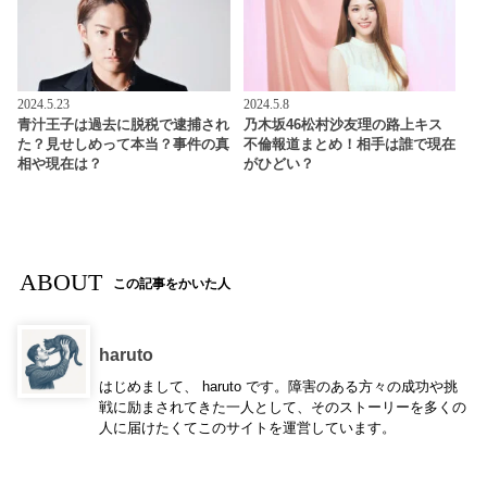
2024.5.23
2024.5.8
青汁王子は過去に脱税で逮捕され
乃木坂46松村沙友理の路上キス
た？見せしめって本当？事件の真
不倫報道まとめ！相手は誰で現在
相や現在は？
がひどい？
ABOUT
この記事をかいた人
haruto
はじめまして、 haruto です。障害のある方々の成功や挑
戦に励まされてきた一人として、そのストーリーを多くの
人に届けたくてこのサイトを運営しています。