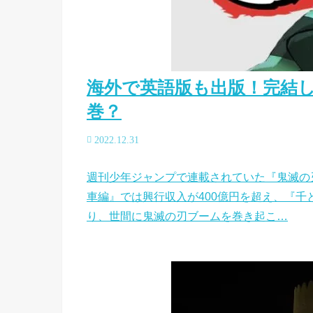
海外で英語版も出版！完結
巻？
2022.12.31
週刊少年ジャンプで連載されていた『鬼滅の刃
車編』では興行収入が400億円を超え、『千
り、世間に鬼滅の刃ブームを巻き起こ…