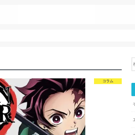
芸能人
ス
コラム