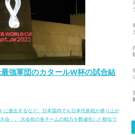
米最強軍団のカタールW杯の試合結
トに進出するなど、日本国内でも日本代表戦が盛り上が
ル大会」。 大会前の各チームの戦力を数値化した順位で