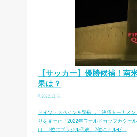
【サッカー】優勝候補！南
果は？
2022.12.31
ドイツ・スペインを撃破し、決勝トーナメン
りを見せた「2022年ワールドカップカター
は、1位にブラジル代表、2位にアルゼ…