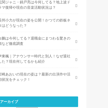
元関ジャニ・錦戸亮は今何してる？地上波ド
ラマ復帰や現在の音楽活動状況は？
長州小力が現在の姿を公開！かつての鉄板ネ
タはどうなった？
白鵬は今何してる？退職金にまつわる驚きの
額など徹底調査
伊東楓｜アナウンサー時代と別人！なぜ退社
した？現在何してるかも紹介
宮崎あおいの現在の姿は？最新の出演作や活
動状況をチェック！
アーカイブ