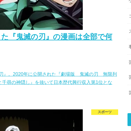
した『鬼滅の刃』の漫画は全部で何
』。2020年に公開された『劇場版 鬼滅の刃 無限列
と千尋の神隠し』を抜いて日本歴代興行収入第1位とな
スポーツ