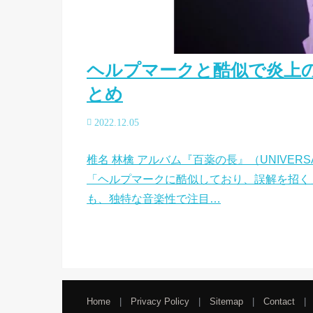
ヘルプマークと酷似で炎上
とめ
2022.12.05
椎名 林檎 アルバム『百薬の長』（UNIVERS
「ヘルプマークに酷似しており、誤解を招く
も、独特な音楽性で注目…
Home
Privacy Policy
Sitemap
Contact