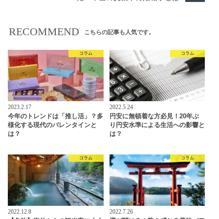
RECOMMEND
こちらの記事も人気です。
コラム
コラム
2023.2.17
2022.5.24
今年のトレンドは「推し活」？多
円安に無頓着な方必見！20年ぶ
様化する現代のバレンタインと
り円安水準による生活への影響と
は？
は？
コラム
コラム
2022.12.8
2022.7.26