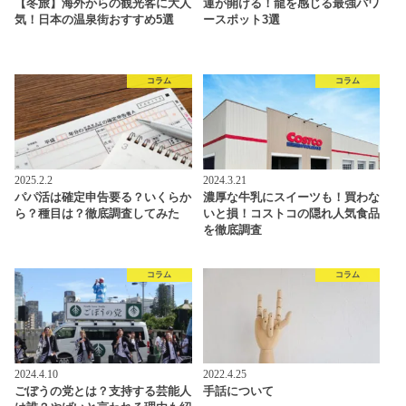
【冬旅】海外からの観光客に大人
運が開ける！龍を感じる最強パワ
気！日本の温泉街おすすめ5選
ースポット3選
コラム
コラム
2025.2.2
2024.3.21
パパ活は確定申告要る？いくらか
濃厚な牛乳にスイーツも！買わな
ら？種目は？徹底調査してみた
いと損！コストコの隠れ人気食品
を徹底調査
コラム
コラム
2024.4.10
2022.4.25
ごぼうの党とは？支持する芸能人
手話について