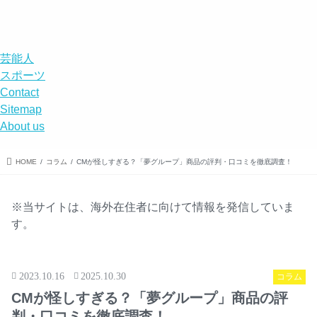
エンタメ
スポーツ
エンタメ
事件
DISABILITY
menu
search
芸能人
スポーツ
Contact
Sitemap
About us
HOME
コラム
CMが怪しすぎる？「夢グループ」商品の評判・口コミを徹底調査！
※当サイトは、海外在住者に向けて情報を発信していま
す。
2023.10.16
2025.10.30
コラム
CMが怪しすぎる？「夢グループ」商品の評
判・口コミを徹底調査！