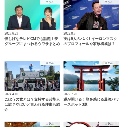
コラム
コラム
2023.6.23
2022.8.3
怪しげなテレビCMでも話題！夢
実は9人のパパ！イーロンマスク
グループにまつわるウワサまとめ
のプロフィールや家族構成は？
コラム
コラム
2024.4.10
2022.7.26
ごぼうの党とは？支持する芸能人
運が開ける！龍を感じる最強パワ
は誰？やばいと言われる理由も紹
ースポット3選
介
コラム
コラム