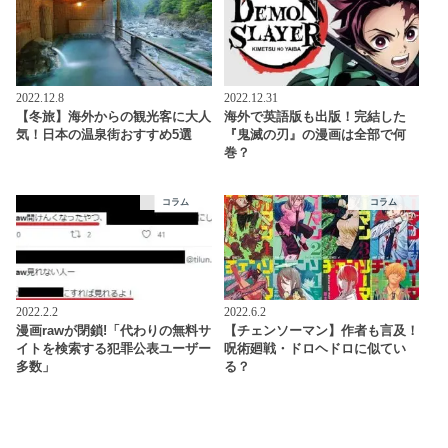
2022.12.8
2022.12.31
【冬旅】海外からの観光客に大人
海外で英語版も出版！完結した
気！日本の温泉街おすすめ5選
『鬼滅の刃』の漫画は全部で何
巻？
コラム
コラム
2022.2.2
2022.6.2
漫画rawが閉鎖!「代わりの無料サ
【チェンソーマン】作者も言及！
イトを検索する犯罪公表ユーザー
呪術廻戦・ドロヘドロに似てい
多数」
る？