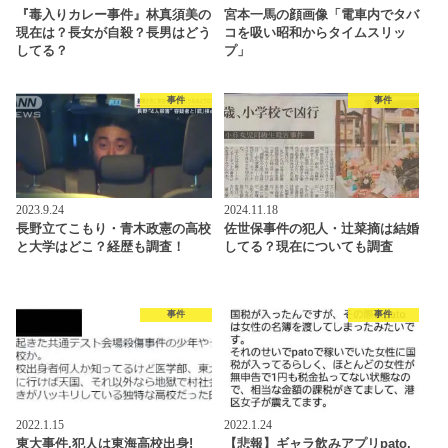
『毒入りカレー事件』林真須美の
宮本一馬の顔画像「電車内でタバ
現在は？長女が自殺？長男はどう
コを吸い昭和からタイムスリッ
してる？
プ」
事件
事件
2023.9.24
2024.11.18
長野立てこもり・青木政憲の高校
佐世保事件の犯人・辻菜摘は結婚
と大学はどこ？経歴も調査！
してる？現在についても調査
事件
事件
2022.1.15
2022.1.24
東大事件,犯人は東海高校出身!
【悲報】ギャラ飲みアプリpato,