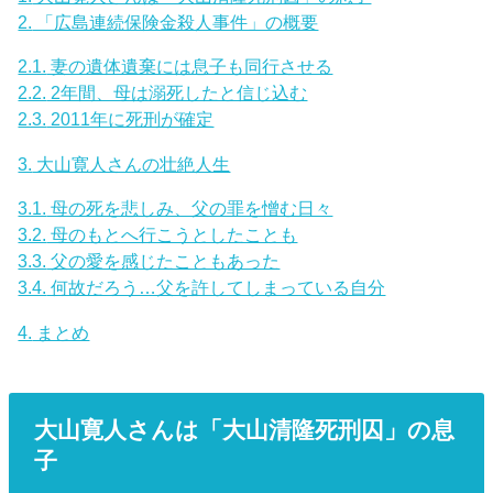
2.
「広島連続保険金殺人事件」の概要
2.1.
妻の遺体遺棄には息子も同行させる
2.2.
2年間、母は溺死したと信じ込む
2.3.
2011年に死刑が確定
3.
大山寛人さんの壮絶人生
3.1.
母の死を悲しみ、父の罪を憎む日々
3.2.
母のもとへ行こうとしたことも
3.3.
父の愛を感じたこともあった
3.4.
何故だろう…父を許してしまっている自分
4.
まとめ
大山寛人さんは「大山清隆死刑囚」の息
子