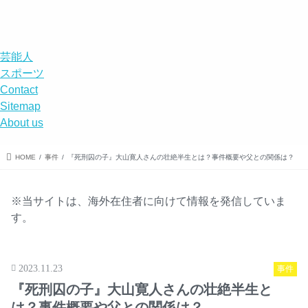
エンタメ
スポーツ
エンタメ
事件
DISABILITY
menu
search
芸能人
スポーツ
Contact
Sitemap
About us
HOME
事件
『死刑囚の子』大山寛人さんの壮絶半生とは？事件概要や父との関係は？
※当サイトは、海外在住者に向けて情報を発信していま
す。
2023.11.23
事件
『死刑囚の子』大山寛人さんの壮絶半生と
は？事件概要や父との関係は？