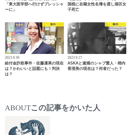
「東大医学部へ行けずプレッシャ
国税に在籍女性名簿を渡し港区女
ーに」
子死亡
事件
事件
2023.9.30
2023.9.27
給付金詐欺事件・佐藤凛果の現在
ASKAと逮捕のシャブ愛人・栩内
は？かわいいと話題にも！判決
香澄美の現在は？何者だった？
は？
ABOUT
この記事をかいた人