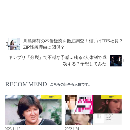
事件
川島海荷の不倫疑惑を徹底調査！相手はTBS社員？
ZIP降板理由に関係？
キンプリ「分裂」で不穏な予感…残る2人体制で成
功する？予想してみた
RECOMMEND
こちらの記事も人気です。
事件
事件
2023.11.12
2022.1.24